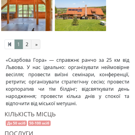
1
2
»
«Скарбова Гора» — справжнє ранчо за 25 км від
Львова. У нас ідеально: організувати неймовірне
весілля; провести виїзні семінари, конференції,
ретрити; організувати стратегічну сесію; провести
корпоратив чи тім білдінг; відсвяткувати день
народження; провести кілька днів у спокої та
відпочити від міської метушні.
КІЛЬКІСТЬ МІСЦЬ
До 50 осіб
50-100 осіб
ПОСЛУГИ