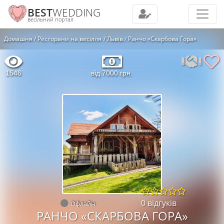
BEST
WEDDING
весільний портал
Домашня
Ресторани на весілля
Львів
Ранчо «Скарбова Гора»
1546
від 7000 грн.
0 відгуків
Офлайн
РАНЧО «СКАРБОВА ГОРА»