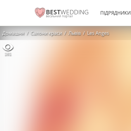
BEST
WEDDING
ПІДРЯДНИК
весільний портал
Домашня
Салони краси
Львів
Les Anges
181