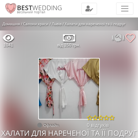
BEST
WEDDING
весільний портал
Домашня
Салони краси
Львів
Халати для нареченої та її подруг
1041
від 150 грн.
0 відгуків
Офлайн
ХАЛАТИ ДЛЯ НАРЕЧЕНОЇ ТА ЇЇ ПОДРУГ