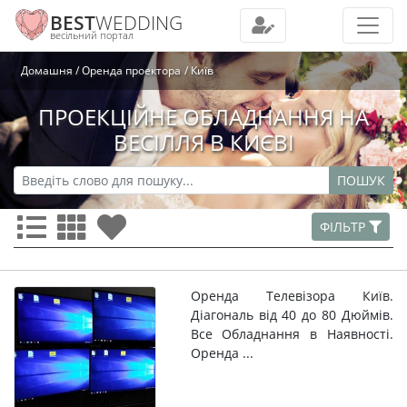
BEST
WEDDING
весільний портал
Домашня
Оренда проектора
Київ
ПРОЕКЦІЙНЕ ОБЛАДНАННЯ НА
ВЕСІЛЛЯ В КИЄВІ
ПОШУК
ФІЛЬТР
Оренда Телевізора Київ.
Діагональ від 40 до 80 Дюймів.
Все Обладнання в Наявності.
Оренда ...