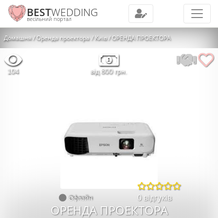
BEST
WEDDING
весільний портал
Домашня
Оренда проектора
Київ
ОРЕНДА ПРОЕКТОРА
104
від 800 грн.
0 відгуків
Офлайн
ОРЕНДА ПРОЕКТОРА