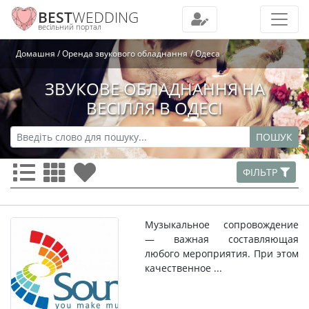
BEST
WEDDING
весільний портал
Домашня
Оренда звукового обладнання
Одеса
ЗВУКОВЕ ОБЛАДНАННЯ НА
ВЕСІЛЛЯ В ОДЕСІ
ПОШУК
ФІЛЬТР
Музыкальное сопровождение
— важная составляющая
любого мероприятия. При этом
качественное ...