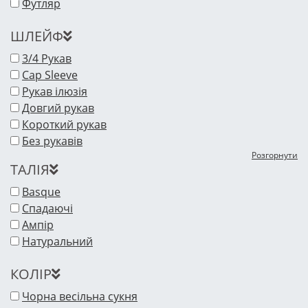
Футляр
ШЛЕЙФ
3/4 Рукав
Cap Sleeve
Рукав ілюзія
Довгий рукав
Короткий рукав
Без рукавів
Розгорнути
ТАЛІЯ
Basque
Спадаючі
Ампір
Натуральний
КОЛІР
Чорна весільна сукня