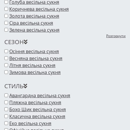
Голуба весільна сукня
Коричнева весільна сукня
Золота весільна сукня
Сіра весільна сукня
Зелена весільна сукня
Розгорнути
СЕЗОН
Осіння весільна сукня
Весняна весільна сукня
Літня весільна сукня
Зимова весільна сукня
СТИЛЬ
Авангардна весільна сукня
Пляжна весільна сукня
Бохо Шик весільна сукня
Класична весільна сукня
Еко весільна сукня