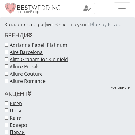
BEST
WEDDING
весільний портал
Каталог фотографій
Весільні сукні
Blue by Enzoani
БРЕНДИ
Adrianna Papell Platinum
Aire Barcelona
Alita Graham for Kleinfeld
Allure Bridals
Allure Couture
Allure Romance
Розгорнути
АКЦЕНТ
Бісер
Пір'я
Квіти
Болеро
Перли