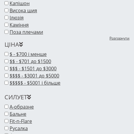
Капішон
Висока шия
Ілюзія
Каміння
Поза плечами
Розгорнути
ЦІНА
$ - $700 і менше
$$ - $701 до $1500
$$$ - $1501 до $3000
$$$$ - $3001 до $5000
$$$$$ - $5001 і більше
СИЛУЕТ
A-образне
Бальне
Fit-n-Flare
Русалка