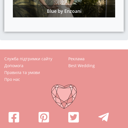
Blue by Enzoani
Служба підтримки сайту
Реклама
Допомога
Best Wedding
Правила та умови
Про нас