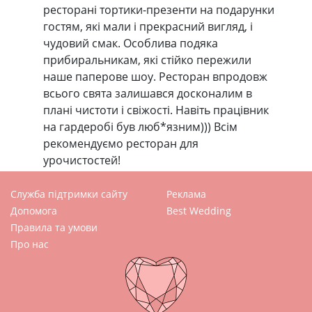
ресторані тортики-презенти на подарунки
гостям, які мали і прекрасний вигляд, і
чудовий смак. Особлива подяка
прибиральникам, які стійко пережили
наше паперове шоу. Ресторан впродовж
всього свята залишався досконалим в
плані чистоти і свіжості. Навіть працівник
на гардеробі був люб*язним))) Всім
рекомендуємо ресторан для
урочистостей!
Служба підтримки сайту
Реклама
Допомога
Best Wedding
Правила та умови
Про нас