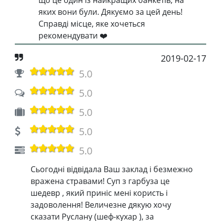
що це один із найкращих банкетів, на
яких вони були. Дякуємо за цей день!
Справді місце, яке хочеться
рекомендувати ❤️
2019-02-17
5.0
5.0
5.0
5.0
5.0
Сьогодні відвідала Ваш заклад і безмежно
вражена стравами! Суп з гарбуза це
шедевр , який приніс мені користь і
задоволення! Величезне дякую хочу
сказати Руслану (шеф-кухар ), за