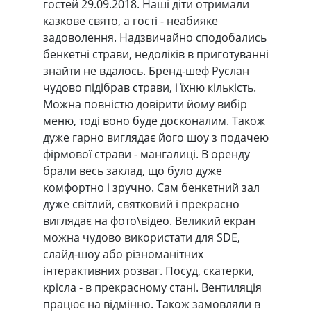
гостей 29.09.2018. Наші діти отримали
казкове свято, а гості - неабияке
задоволення. Надзвичайно сподобались
бенкетні страви, недоліків в приготуванні
знайти не вдалось. Бренд-шеф Руслан
чудово підібрав страви, і їхню кількість.
Можна повністю довірити йому вибір
меню, тоді воно буде досконалим. Також
дуже гарно виглядає його шоу з подачею
фірмової страви - мангалиці. В оренду
брали весь заклад, що було дуже
комфортно і зручно. Сам бенкетний зал
дуже світлий, святковий і прекрасно
виглядає на фото\відео. Великий екран
можна чудово використати для SDE,
слайд-шоу або різноманітних
інтерактивних розваг. Посуд, скатерки,
крісла - в прекрасному стані. Вентиляція
працює на відмінно. Також замовляли в