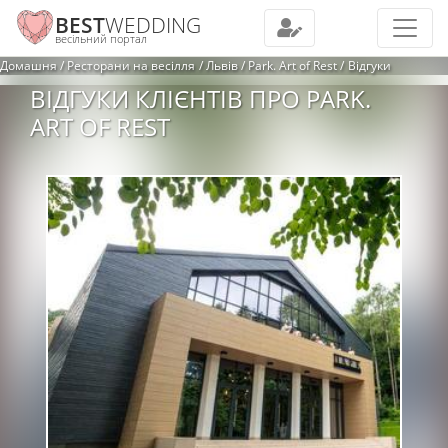
BEST
WEDDING
весільний портал
Домашня
Ресторани на весілля
Львів
Park. Art of Rest
Відгуки
ВІДГУКИ КЛІЄНТІВ ПРО PARK.
ART OF REST