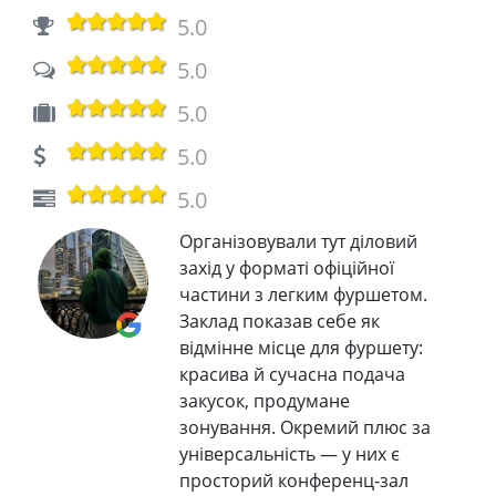
5.0
5.0
5.0
5.0
5.0
Організовували тут діловий
захід у форматі офіційної
частини з легким фуршетом.
Заклад показав себе як
відмінне місце для фуршету:
красива й сучасна подача
закусок, продумане
зонування. Окремий плюс за
універсальність — у них є
просторий конференц-зал