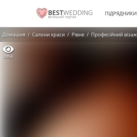
BEST
WEDDING
ПІДРЯДНИК
весільний портал
Домашня
Салони краси
Рівне
Професійний візаж
3856