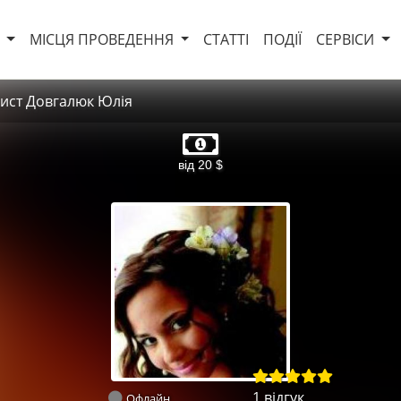
И
МІСЦЯ ПРОВЕДЕННЯ
СТАТТІ
ПОДІЇ
СЕРВІСИ
ист Довгалюк Юлія
від 20 $
1 відгук
Офлайн