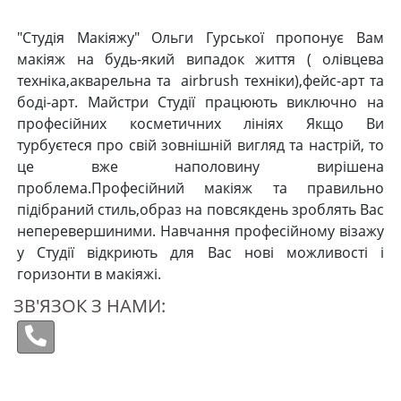
"Студія Макіяжу" Ольги Гурської пропонує Вам
макіяж на будь-який випадок життя ( олівцева
техніка,акварельна та airbrush техніки),фейс-арт та
боді-арт. Майстри Студії працюють виключно на
професійних косметичних лініях Якщо Ви
турбуєтеся про свій зовнішній вигляд та настрій, то
це вже наполовину вирішена
проблема.Професійний макіяж та правильно
підібраний стиль,образ на повсякдень зроблять Вас
неперевершиними. Навчання професійному візажу
у Студії відкриють для Вас нові можливості і
горизонти в макіяжі.
ЗВ'ЯЗОК З НАМИ: