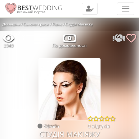
BEST
WEDDING
весільний портал
Домашня
Салони краси
Рівне
Студія Макіяжу
1940
По домовленості
0 відгуків
Офлайн
СТУДІЯ МАКІЯЖУ