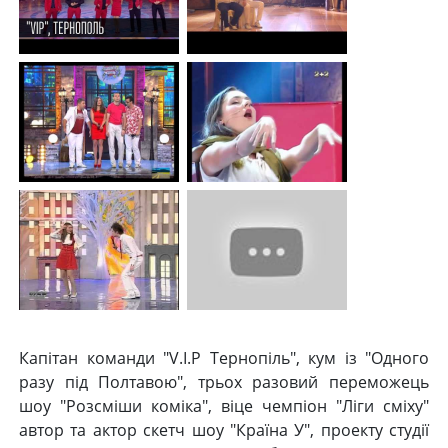
Капітан команди "V.I.P Тернопіль", кум із "Одного
разу під Полтавою", трьох разовий переможець
шоу "Розсміши коміка", віце чемпіон "Ліги сміху"
автор та актор скетч шоу "Країна У", проекту студії