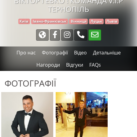
ВІКТОР ГЕВКО ! КОМАНДА V.I.P
ТЕРНОПІЛЬ
Київ
Івано-Франківськ
Вінниця
Луцьк
Львів
Про нас
Фотографії
Відео
Детальніше
Нагороди
Відгуки
FAQs
ФОТОГРАФІЇ