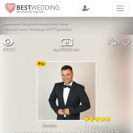
BEST
WEDDING
весільний портал
Домашня
Ведучий на весілля
Київ
Віктор Гевко ! Команда V.I.P Тернопіль
23712
від 25000 грн.
Pro
17 відгуків
Онлайн