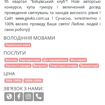
95 квартал "Бійцівський клуб"! Нові авторські
конкурси, купа гумору і величезний досвід
проведення святкувань та заходів високого рівня !
Сайт www.gevko.com.ua ! Сучасно, інтелігентно і
100% весело проведу Ваше свято! Люблю людей і
свою роботу))
ВОЛОДІННЯ МОВАМИ
Українська мова
ПОСЛУГИ
Весілля
Корпоративи
Дні народження
Фестивалі
Урочисті заходи
Випускні
Спортивні заходи
Презентації
ЦІНА
500$-1000$
1000$-2000$
ЗВ'ЯЗОК З НАМИ: