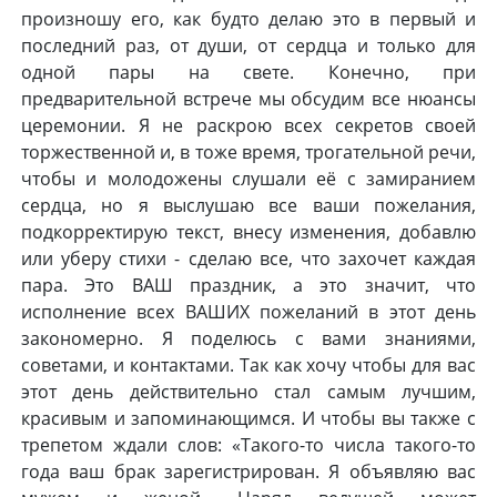
произношу его, как будто делаю это в первый и
последний раз, от души, от сердца и только для
одной пары на свете. Конечно, при
предварительной встрече мы обсудим все нюансы
церемонии. Я не раскрою всех секретов своей
торжественной и, в тоже время, трогательной речи,
чтобы и молодожены слушали её с замиранием
сердца, но я выслушаю все ваши пожелания,
подкорректирую текст, внесу изменения, добавлю
или уберу стихи - сделаю все, что захочет каждая
пара. Это ВАШ праздник, а это значит, что
исполнение всех ВАШИХ пожеланий в этот день
закономерно. Я поделюсь с вами знаниями,
советами, и контактами. Так как хочу чтобы для вас
этот день действительно стал самым лучшим,
красивым и запоминающимся. И чтобы вы также с
трепетом ждали слов: «Такого-то числа такого-то
года ваш брак зарегистрирован. Я объявляю вас