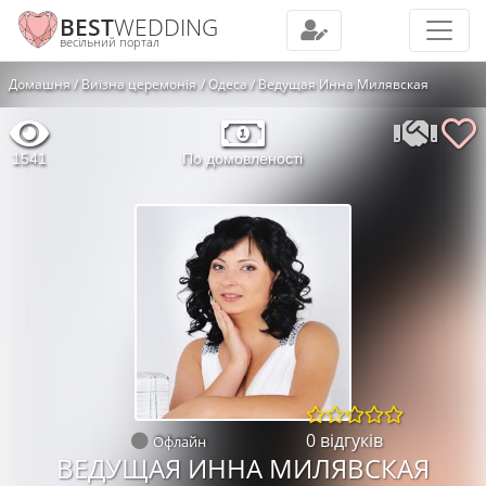
BEST
WEDDING
весільний портал
Домашня
Виїзна церемонія
Одеса
Ведущая Инна Милявская
1541
По домовленості
0 відгуків
Офлайн
ВЕДУЩАЯ ИННА МИЛЯВСКАЯ