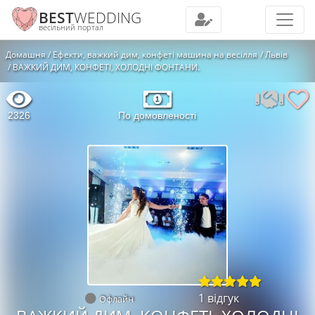
BEST
WEDDING
весільний портал
Домашня
Ефекти, важкий дим, конфеті машина на весілля
Львів
ВАЖКИЙ ДИМ, КОНФЕТІ, ХОЛОДНІ ФОНТАНИ.
2326
По домовленості
1 відгук
Офлайн