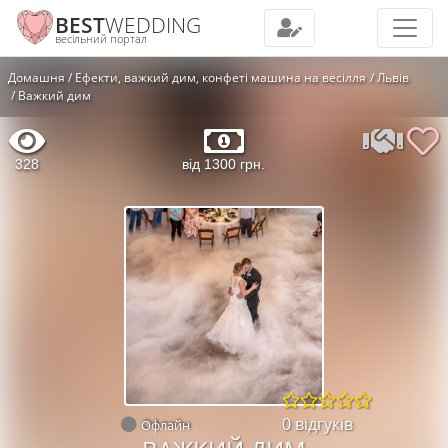
BEST
WEDDING
весільний портал
Домашня
Ефекти, важкий дим, конфеті машина на весілля
Львів
Важкий дим
328
від 1300 грн.
0 відгуків
Офлайн