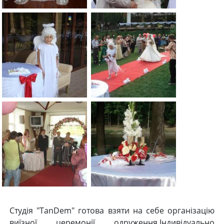
Студія "TanDem" готова взяти на себе організацію
виїзної церемонії одруження.Індивідуально