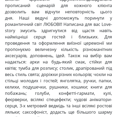
прописаний сценарій для кожного клієнта
дозволить вам відчути неповторність цього
дня. Наші ведучі допоможуть поринути у
романтичний світ ЛЮБОВІ!! Написана для вас Love-
story змусить здригнутися від щастя навіть
найміцніші серця гостей і близьких. Для
проведення та оформлення виїзної церемонії ми
пропонуємо величезну кількість різноманітних
аксесуарів, доповнень, ідей. Також на вибір вам
надається: арки на будь-який смак, стійки для
квітів; тумба для розпису; столик, драпірований під
весь стиль свята; доріжки різних кольорів; чохли на
стільці молодих і гостей; янголятка, ручки, папки,
келихи, подушечки, рушники, кошики; книги для
побажань; голуби, конфетті-гармати, кулі,
феєрверки, всілякі спецефекти; чудові аніматори-
серця, 3-х метровий ведмідь та інші всілякі ростові
ляльки; саксофоніст, додасть ще більшого шарму