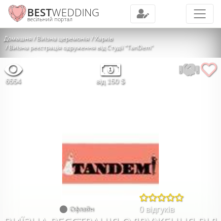
BEST
WEDDING
весільний портал
Домашня
Виїзна церемонія
Харків
Виїзна реєстрація одруження від Студії "TanDem"
6554
від 150 $
0 відгуків
Офлайн