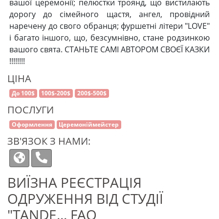
вашої церемонії; пелюстки троянд, що вистилають
дорогу до сімейного щастя, ангел, провідний
наречену до свого обранця; фуршетні літери "LOVE"
і багато іншого, що, безсумнівно, стане родзинкою
вашого свята. СТАНЬТЕ САМІ АВТОРОМ СВОЄЇ КАЗКИ
!!!!!!!!
ЦІНА
До 100$
100$-200$
200$-500$
ПОСЛУГИ
Оформлення
Церемоніймейстер
ЗВ'ЯЗОК З НАМИ:
ВИЇЗНА РЕЄСТРАЦІЯ
ОДРУЖЕННЯ ВІД СТУДІЇ
"TANDE... FAQ