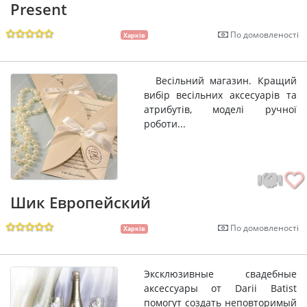
Present
По домовленості
Харків
Весільний магазин. Кращий
вибір весільних аксесуарів та
атрибутів, моделі ручної
роботи...
Шик Европейский
По домовленості
Харків
Эксклюзивные свадебные
аксессуары от Darii Batist
помогут создать неповторимый