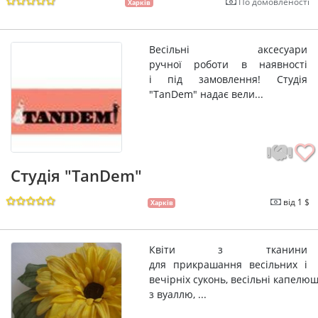
По домовленості
Харків
Весільні аксесуари
ручної роботи в наявності
і під замовлення! Студія
"TanDem" надає вели...
Студія "TanDem"
від 1 $
Харків
Квіти з тканини
для прикрашання весільних і
вечірніх суконь, весільні капелю
з вуаллю, ...