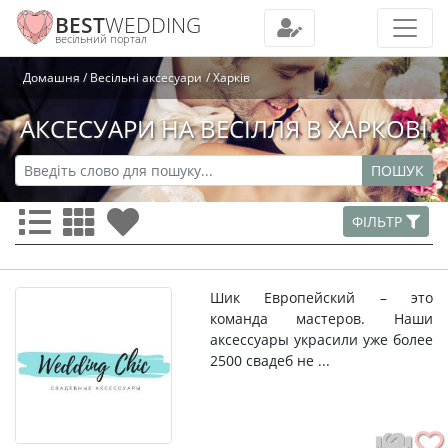
BEST
WEDDING
весільний портал
Домашня
Весільні аксесуари
Харків
АКСЕСУАРИ НА ВЕСІЛЛЯ В ХАРКОВІ
ПОШУК
ФІЛЬТР
Шик Европейский – это
команда мастеров. Наши
аксессуары украсили уже более
2500 свадеб не ...