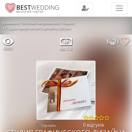
BEST
WEDDING
весільний портал
Домашня
Весільні запрошення
Харків
Студия графического дизайна Штрих
5083
від 1 $
0 відгуків
Офлайн