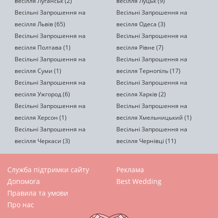
весілля Луганськ (2)
весілля Луцьк (9)
Весільні Запрошення на
Весільні Запрошення на
весілля Львів (65)
весілля Одеса (3)
Весільні Запрошення на
Весільні Запрошення на
весілля Полтава (1)
весілля Рівне (7)
Весільні Запрошення на
Весільні Запрошення на
весілля Суми (1)
весілля Тернопіль (17)
Весільні Запрошення на
Весільні Запрошення на
весілля Ужгород (6)
весілля Харків (2)
Весільні Запрошення на
Весільні Запрошення на
весілля Херсон (1)
весілля Хмельницький (1)
Весільні Запрошення на
Весільні Запрошення на
весілля Черкаси (3)
весілля Чернівці (11)
Служба підтримки сайту
Реклама
Допомога
Best Wedding
Правила та умови
Про нас