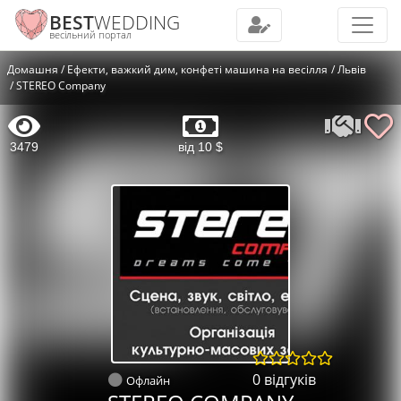
BEST
WEDDING
весільний портал
Домашня
Ефекти, важкий дим, конфеті машина на весілля
Львів
STEREO Company
3479
від 10 $
0 відгуків
Офлайн