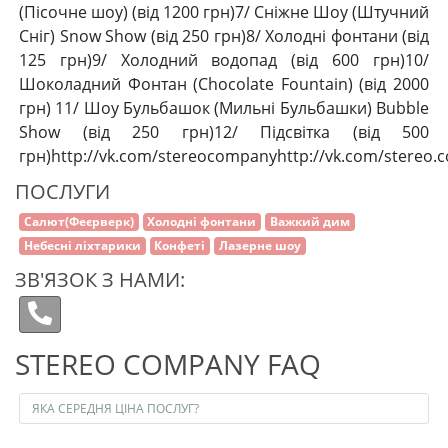
(Пісочне шоу) (від 1200 грн)7/ Сніжне Шоу (Штучний
Сніг) Snow Show (від 250 грн)8/ Холодні фонтани (від
125 грн)9/ Холодний водопад (від 600 грн)10/
Шоколадний Фонтан (Chocolate Fountain) (від 2000
грн) 11/ Шоу Бульбашок (Мильні Бульбашки) Bubble
Show (від 250 грн)12/ Підсвітка (від 500
грн)http://vk.com/stereocompanyhttp://vk.com/stereo.
ПОСЛУГИ
Салют(Феєрверк)
Холодні фонтани
Важкий дим
Небесні ліхтарики
Конфеті
Лазерне шоу
ЗВ'ЯЗОК З НАМИ:
STEREO COMPANY FAQ
ЯКА СЕРЕДНЯ ЦІНА ПОСЛУГ?