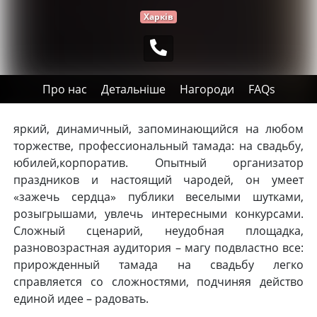
Харків
Про нас
Детальніше
Нагороди
FAQs
яркий, динамичный, запоминающийся на любом
торжестве, профессиональный тамада: на свадьбу,
юбилей,корпоратив. Опытный организатор
праздников и настоящий чародей, он умеет
«зажечь сердца» публики веселыми шутками,
розыгрышами, увлечь интересными конкурсами.
Сложный сценарий, неудобная площадка,
разновозрастная аудитория – магу подвластно все:
прирожденный тамада на свадьбу легко
справляется со сложностями, подчиняя действо
единой идее – радовать.