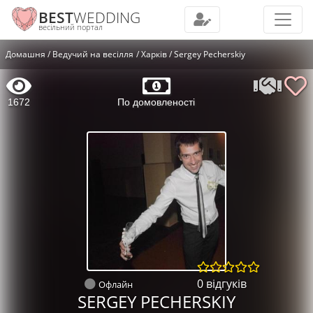
BEST
WEDDING
весільний портал
Домашня
Ведучий на весілля
Харків
Sergey Pecherskiy
1672
По домовленості
0 відгуків
Офлайн
SERGEY PECHERSKIY