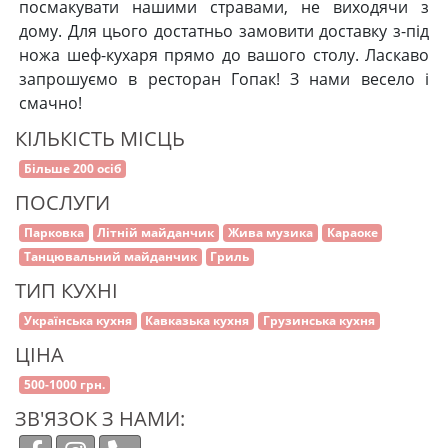
посмакувати нашими стравами, не виходячи з
дому. Для цього достатньо замовити доставку з-під
ножа шеф-кухаря прямо до вашого столу. Ласкаво
запрошуємо в ресторан Гопак! З нами весело і
смачно!
КІЛЬКІСТЬ МІСЦЬ
Більше 200 осіб
ПОСЛУГИ
Парковка
Літній майданчик
Жива музика
Караоке
Танцювальний майданчик
Гриль
ТИП КУХНІ
Українська кухня
Кавказька кухня
Грузинська кухня
ЦІНА
500-1000 грн.
ЗВ'ЯЗОК З НАМИ: