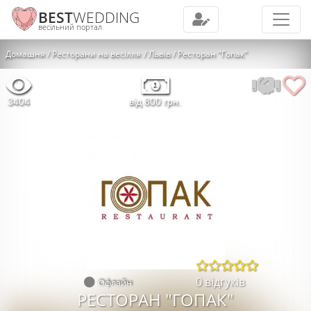
BEST
WEDDING
весільний портал
Домашня
Ресторани на весілля
Львів
Ресторан "Гопак"
3404
від 800 грн.
0 відгуків
Офлайн
РЕСТОРАН "ГОПАК"