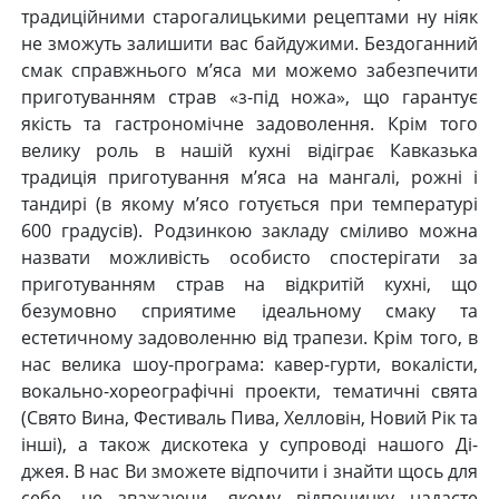
традиційними старогалицькими рецептами ну ніяк
не зможуть залишити вас байдужими. Бездоганний
смак справжнього м’яса ми можемо забезпечити
приготуванням страв «з-під ножа», що гарантує
якість та гастрономічне задоволення. Крім того
велику роль в нашій кухні відіграє Кавказька
традиція приготування м’яса на мангалі, рожні і
тандирі (в якому м’ясо готується при температурі
600 градусів). Родзинкою закладу сміливо можна
назвати можливість особисто спостерігати за
приготуванням страв на відкритій кухні, що
безумовно сприятиме ідеальному смаку та
естетичному задоволенню від трапези. Крім того, в
нас велика шоу-програма: кавер-гурти, вокалісти,
вокально-хореографічні проекти, тематичні свята
(Свято Вина, Фестиваль Пива, Хелловін, Новий Рік та
інші), а також дискотека у супроводі нашого Ді-
джея. В нас Ви зможете відпочити і знайти щось для
себе, не зважаючи, якому відпочинку надаєте