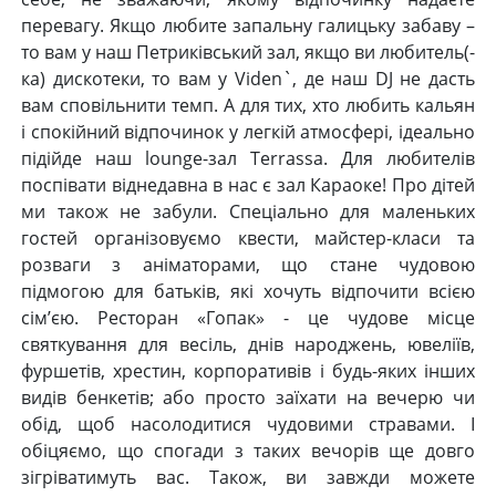
перевагу. Якщо любите запальну галицьку забаву –
то вам у наш Петриківський зал, якщо ви любитель(-
ка) дискотеки, то вам у Viden`, де наш DJ не дасть
вам сповільнити темп. А для тих, хто любить кальян
і спокійний відпочинок у легкій атмосфері, ідеально
підійде наш lounge-зал Terrassa. Для любителів
поспівати віднедавна в нас є зал Караоке! Про дітей
ми також не забули. Спеціально для маленьких
гостей організовуємо квести, майстер-класи та
розваги з аніматорами, що стане чудовою
підмогою для батьків, які хочуть відпочити всією
сім’єю. Ресторан «Гопак» - це чудове місце
святкування для весіль, днів народжень, ювеліїв,
фуршетів, хрестин, корпоративів і будь-яких інших
видів бенкетів; або просто заїхати на вечерю чи
обід, щоб насолодитися чудовими стравами. І
обіцяємо, що спогади з таких вечорів ще довго
зігріватимуть вас. Також, ви завжди можете