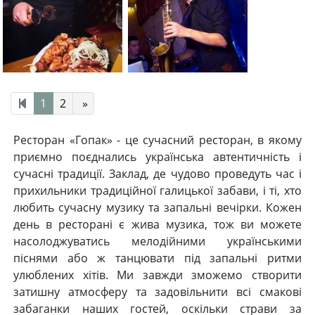
1
2
»
Ресторан «Гопак» - це сучасний ресторан, в якому
приємно поєднались українська автентичність і
сучасні традиції. Заклад, де чудово проведуть час і
прихильники традиційної галицької забави, і ті, хто
любить сучасну музику та запальні вечірки. Кожен
день в ресторані є жива музика, тож ви можете
насолоджуватись мелодійними українськими
піснями або ж танцювати під запальні ритми
улюблених хітів. Ми завжди зможемо створити
затишну атмосферу та задовільнити всі смакові
забаганки наших гостей, оскільки страви за