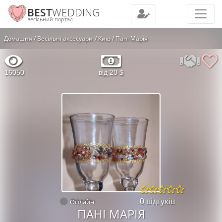
BEST
WEDDING
весільний портал
Домашня
Весільні аксесуари
Київ
Пані Марія
16050
від 20 $
0 відгуків
Офлайн
ПАНІ МАРІЯ