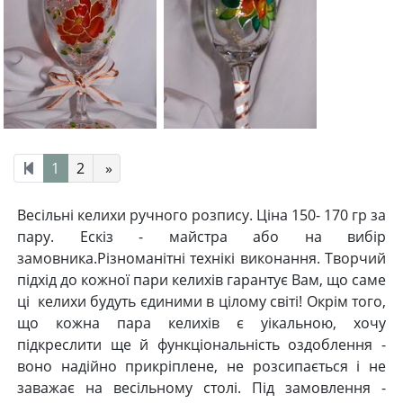
1
2
»
Весільні келихи ручного розпису. Ціна 150- 170 гр за
пару. Ескіз - майстра або на вибір
замовника.Різноманітні технікі виконання. Творчий
підхід до кожної пари келихів гарантує Вам, що саме
ці келихи будуть єдиними в цілому світі! Окрім того,
що кожна пара келихів є уікальною, хочу
підкреслити ще й функціональність оздоблення -
воно надійно прикріплене, не розсипається і не
заважає на весільному столі. Під замовлення -