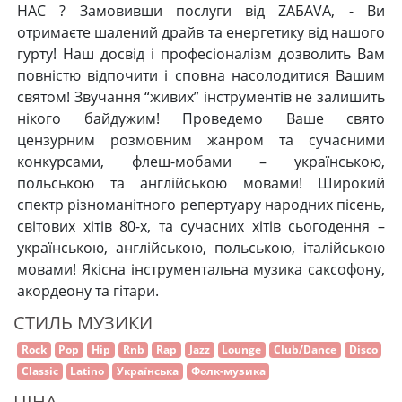
НАС ? Замовивши послуги від ZAБAVA, - Ви
отримаєте шалений драйв та енергетику від нашого
гурту! Наш досвід і професіоналізм дозволить Вам
повністю відпочити і сповна насолодитися Вашим
святом! Звучання “живих” інструментів не залишить
нікого байдужим! Проведемо Ваше свято
цензурним розмовним жанром та сучасними
конкурсами, флеш-мобами – українською,
польською та англійською мовами! Широкий
спектр різноманітного репертуару народних пісень,
світових хітів 80-х, та сучасних хітів сьогодення –
українською, англійською, польською, італійською
мовами! Якісна інструментальна музика саксофону,
акордеону та гітари.
СТИЛЬ МУЗИКИ
Rock
Pop
Hip
Rnb
Rap
Jazz
Lounge
Club/Dance
Disco
Classic
Latino
Українська
Фолк-музика
ЦІНА