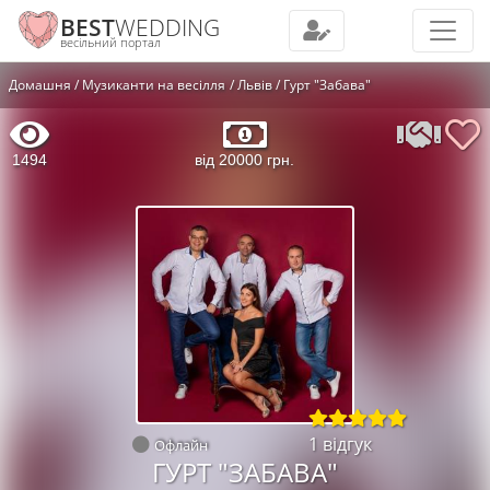
BEST
WEDDING
весільний портал
Домашня
Музиканти на весілля
Львів
Гурт "Забава"
1494
від 20000 грн.
1 відгук
Офлайн
ГУРТ "ЗАБАВА"