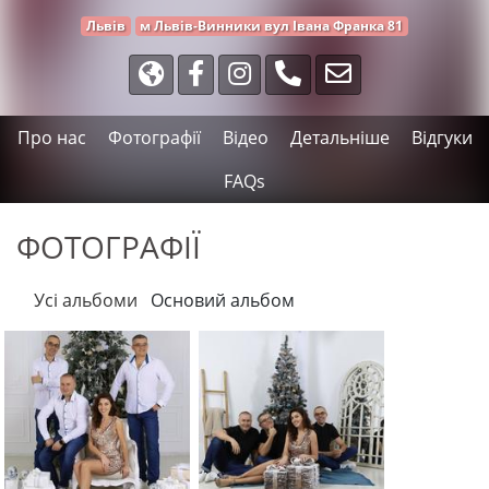
Львів
м Львів-Винники вул Івана Франка 81
Про нас
Фотографії
Відео
Детальніше
Відгуки
FAQs
ФОТОГРАФІЇ
Усі альбоми
Основий альбом