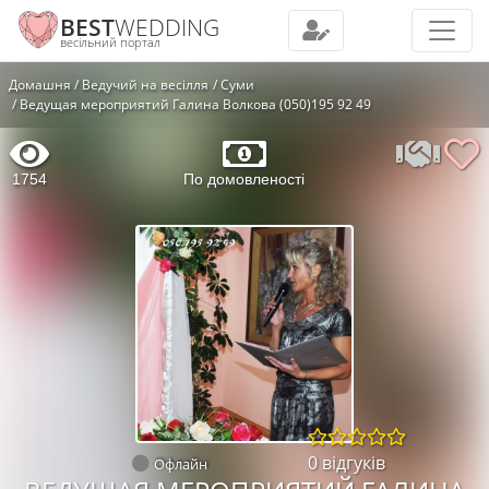
BEST
WEDDING
весільний портал
Домашня
Ведучий на весілля
Суми
Ведущая мероприятий Галина Волкова (050)195 92 49
1754
По домовленості
0 відгуків
Офлайн