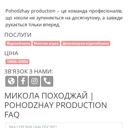
Pohodzhay production – це команда професіоналів,
що ніколи не зупиняється на досягнутому, а завжди
рухається тільки вперед.
ПОСЛУГИ
Відеозйомка
Монтаж відео
Двокамерна відеозйомка
ЦІНА
1000$-2000$
ЗВ'ЯЗОК З НАМИ:
МИКОЛА ПОХОДЖАЙ |
POHODZHAY PRODUCTION
FAQ
ЯКА СЕРЕДНЯ ЦІНА ПОСЛУГ?