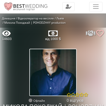
BEST
WEDDING
весільний портал
Домашня
Відеооператор на весілля
Львів
Микола Походжай | POHODZHAY production
14603
від 1000 $
0 відгуків
Офлайн