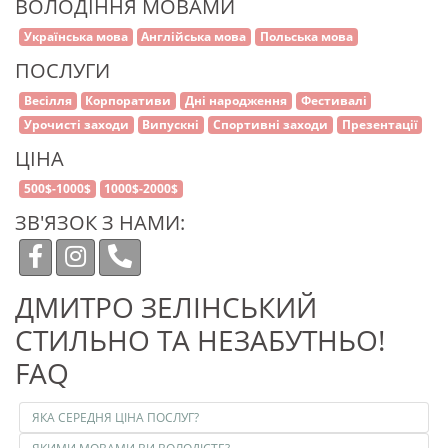
ВОЛОДІННЯ МОВАМИ
Українська мова
Англійська мова
Польська мова
ПОСЛУГИ
Весілля
Корпоративи
Дні народження
Фестивалі
Урочисті заходи
Випускні
Спортивні заходи
Презентації
ЦІНА
500$-1000$
1000$-2000$
ЗВ'ЯЗОК З НАМИ:
ДМИТРО ЗЕЛІНСЬКИЙ
СТИЛЬНО ТА НЕЗАБУТНЬО!
FAQ
ЯКА СЕРЕДНЯ ЦІНА ПОСЛУГ?