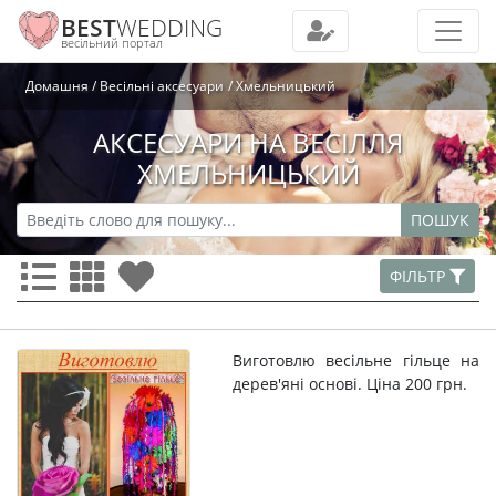
BEST
WEDDING
весільний портал
Домашня
Весільні аксесуари
Хмельницький
АКСЕСУАРИ НА ВЕСІЛЛЯ
ХМЕЛЬНИЦЬКИЙ
ПОШУК
ФІЛЬТР
Виготовлю весільне гільце на
дерев'яні основі. Ціна 200 грн.