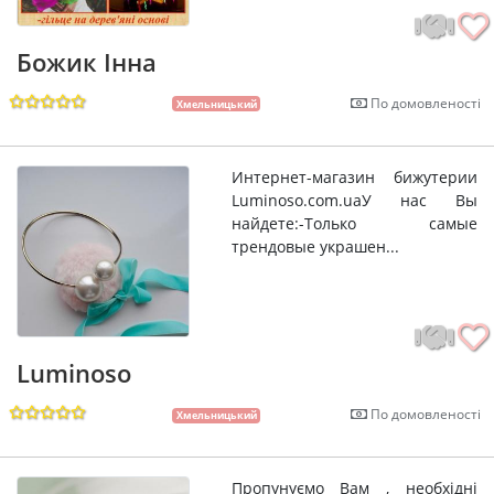
Божик Інна
По домовленості
Хмельницький
Интернет-магазин бижутерии
Luminoso.com.uaУ нас Вы
найдете:-Только самые
трендовые украшен...
Luminoso
По домовленості
Хмельницький
Пропунуємо Вам , необхідні