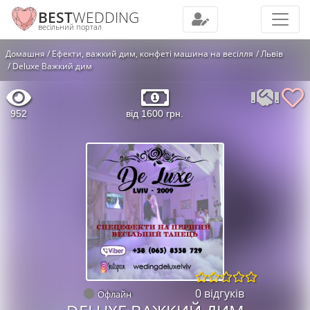
BEST
WEDDING
весільний портал
Домашня
Ефекти, важкий дим, конфеті машина на весілля
Львів
Deluxe Важкий дим
952
від 1600 грн.
0 відгуків
Офлайн