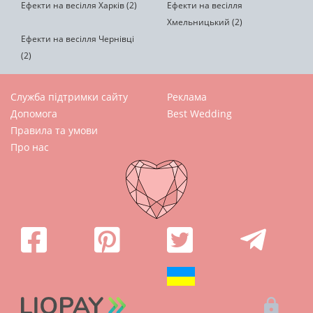
Ефекти на весілля Харків (2)
Ефекти на весілля
Хмельницький (2)
Ефекти на весілля Чернівці
(2)
Служба підтримки сайту
Реклама
Допомога
Best Wedding
Правила та умови
Про нас