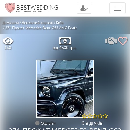
BEST
WEDDING
весільний портал
Домашня
Весільний кортеж
Київ
371 Прокат Mercedes-Benz G63 AMG Гелік
153
від 4500 грн.
0 відгуків
Офлайн