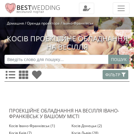
BEST
WEDDING
весільний портал
Домашня
Оренда проектора
Івано-Франківськ
КОСІВ ПРОЕКЦІЙНЕ ОБЛАДНАННЯ
НА ВЕСІЛЛЯ
ПОШУК
ФІЛЬТР
ПРОЕКЦІЙНЕ ОБЛАДНАННЯ НА ВЕСІЛЛЯ ІВАНО-
ФРАНКІВСЬК У ВАШОМУ МІСТІ
Косів Івано-Франківськ (1)
Косів Донецьк (2)
Косів Київ (7)
Косів Львів (28)