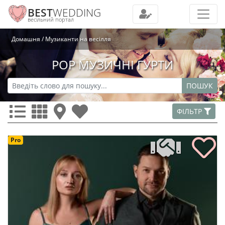
BEST
WEDDING
весільний портал
Домашня
Музиканти на весілля
POP МУЗИЧНІ ГУРТИ
ПОШУК
ФІЛЬТР
Pro