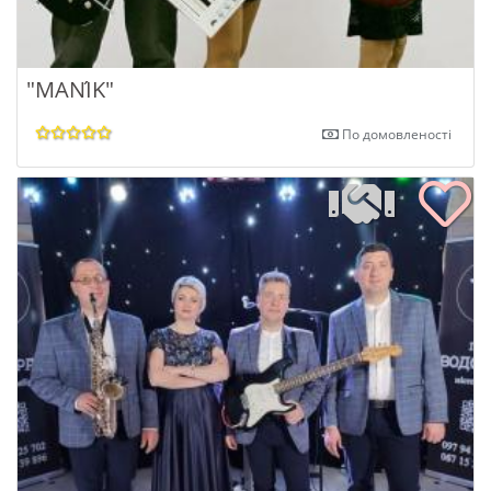
"MANІ́K"
По домовленості