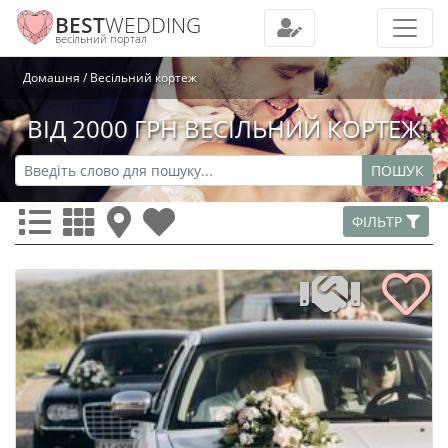
BEST
WEDDING
весільний портал
Домашня
Весільний кортеж
ВІД 2000 ГРН ВЕСІЛЬНИЙ КОРТЕЖ
ПОШУК
ФІЛЬТР