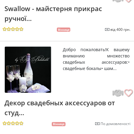
Swallow - майстерня прикрас
ручної...
від 400 грн.
Вінниця
Добро пожаловать!К вашему
вниманию множество
свадебных аксессуаров:•
свадебные бокалы• шам...
Декор свадебных аксессуаров от
студ...
По домовленості
Вінниця