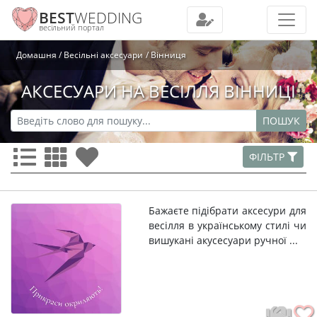
BEST
WEDDING
весільний портал
Домашня
Весільні аксесуари
Вінниця
АКСЕСУАРИ НА ВЕСІЛЛЯ ВІННИЦІ
ПОШУК
ФІЛЬТР
Бажаєте підібрати аксесури для
весілля в українському стилі чи
вишукані акусесуари ручної ...