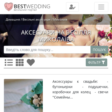
BEST
WEDDING
весільний портал
Домашня
Весільні аксесуари
Миколаїв
АКСЕСУАРИ НА ВЕСІЛЛЯ
МИКОЛАЇВА
ПОШУК
ФІЛЬТР
Аксессуары к свадьбе: -
бутоньерки - подушечки,
коробочки для колец - свечи
"Семейны...