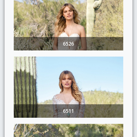
6526
6511