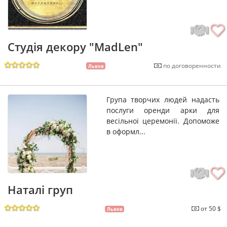
Студія декору "MadLen"
по договоренности
Львов
Група творчих людей надасть
послуги оренди арки для
весільної церемонії. Допоможе
в оформл...
Наталі груп
от 50 $
Львов