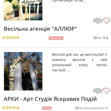
Організація та оф...
Весільна агенція "АЛЛЮР"
от 10 $
Тернополь
Весілля для нас це мистецтво! У
кожного весілля є свій
унікальний колір, світло,
настрій, ...
АРКИ - Арт Студія Яскравих Подій
по договоренности
Львов