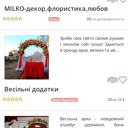
MILKO-декор,флористика,любов
по договоренности
Львов
Зроби своє свято своїми руками
і зеконом собі гроші! Здаються
в оренду арки, велика та ма...
Весільні додатки
от 10 $
Ивано-Франковск
Весільна арка - невідємний
атрибут церемонії. Вона