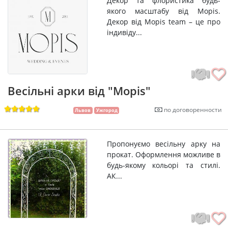
Декор та флористика будь-
якого масштабу від Mopis.
Декор від Mopis team – це про
індивіду...
Весільні арки від "Mopis"
по договоренности
Львов
Ужгород
Пропонуємо весільну арку на
прокат. Оформлення можливе в
будь-якому кольорі та стилі.
АК...