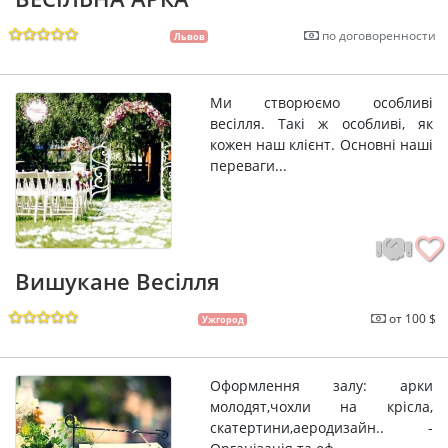
по договоренности
Львов
Ми створюємо особливі
весілля. Такі ж особливі, як
кожен наш клієнт. Основні наші
переваги...
Вишукане Весілля
от 100 $
Ужгород
Оформлення залу: арки
молодят,чохли на крісла,
скатертини,аеродизайн.. -