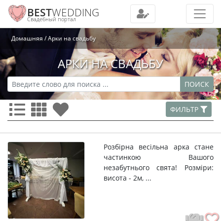
BEST
WEDDING
Свадебный портал
Домашняя
Арки на свадьбу
АРКИ НА СВАДЬБУ
ПОИСК
ФИЛЬТР
Розбірна весільна арка стане
частинкою Вашого
незабутнього свята! Розміри:
висота - 2м, ...