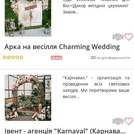
Вас=)Декор виїздної церемонії
Замов...
Арка на весілля Charming Wedding
по договоренности
Львов
"Карнавал." - організація та
проведення всіх святкових
заходів. Ми перетворимо ваше
весілл...
Івент - агенція "Karnaval" (Карнава...