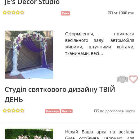
JE's Decor Studio
от 1000 грн.
Киев
Оформлення, прикраса
весільного залу, автомобіля
живими, штучними квітами,
тканинами, весі...
Студія святкового дизайну ТВІЙ
ДЕНЬ
по договоренности
Винница
Львов
Нехай Ваша арка на весілля
буде особлива Творимо для