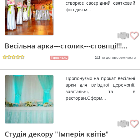
створює своєрідний святковий
фон для м...
Весільна арка---столик---стовпці!!!...
по договоренности
Тернополь
Пропонуємо на прокат весільні
арки для виіздної церемонії,
завітальні, та в
ресторан.Оформ...
Студія декору "Імперія квітів"