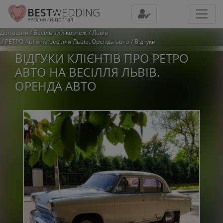
BEST
WEDDING
весільний портал
Домашня
Весільний кортеж
Львів
РЕТРО Авто на весілля Львів. Оренда авто
Відгуки
ВІДГУКИ КЛІЄНТІВ ПРО РЕТРО
АВТО НА ВЕСІЛЛЯ ЛЬВІВ.
ОРЕНДА АВТО