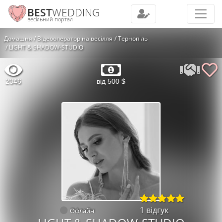
BEST
WEDDING
весільний портал
Домашня
Відеооператор на весілля
Тернопіль
LIGHT & SHADOW-STUDIO
2346
від 500 $
1 відгук
Офлайн