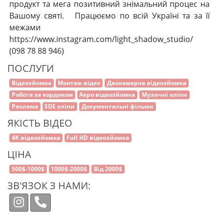
продукт та мега позитивний знімальний процес на
Вашому святі. Працюємо по всій Україні та за її
межами
https://www.instagram.com/light_shadow_studio/
(098 78 88 946)
ПОСЛУГИ
Відеозйомка
Монтаж відео
Двокамерна відеозйомка
Робота за кордоном
Аеро відеозйомка
Музичні кліпи
Реклама
SDE кліпи
Документальні фільми
ЯКІСТЬ ВІДЕО
4K відеозйомка
Full HD відеозйомка
ЦІНА
500$-1000$
1000$-2000$
Від 2000$
ЗВ'ЯЗОК З НАМИ: