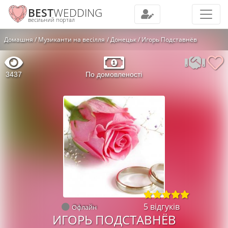
BEST
WEDDING
весільний портал
Домашня
Музиканти на весілля
Донецьк
Игорь Подставнёв
3437
По домовленості
5 відгуків
Офлайн
ИГОРЬ ПОДСТАВНЁВ