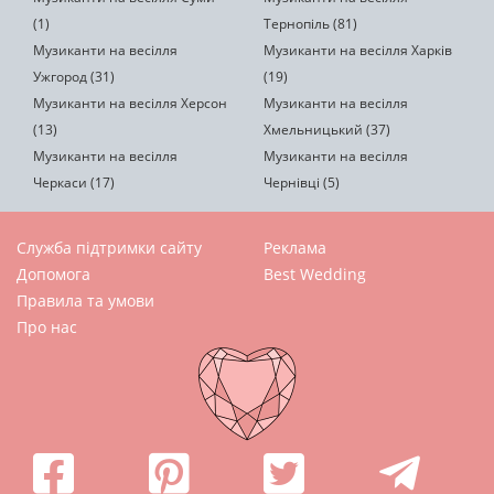
(1)
Тернопіль (81)
Музиканти на весілля
Музиканти на весілля Харків
Ужгород (31)
(19)
Музиканти на весілля Херсон
Музиканти на весілля
(13)
Хмельницький (37)
Музиканти на весілля
Музиканти на весілля
Черкаси (17)
Чернівці (5)
Служба підтримки сайту
Реклама
Допомога
Best Wedding
Правила та умови
Про нас