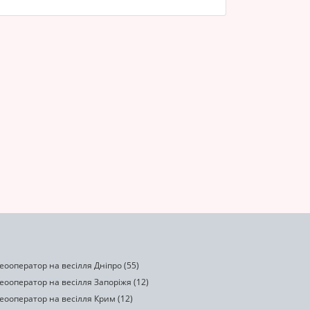
еооператор на весілля Дніпро (55)
еооператор на весілля Запоріжя (12)
еооператор на весілля Крим (12)