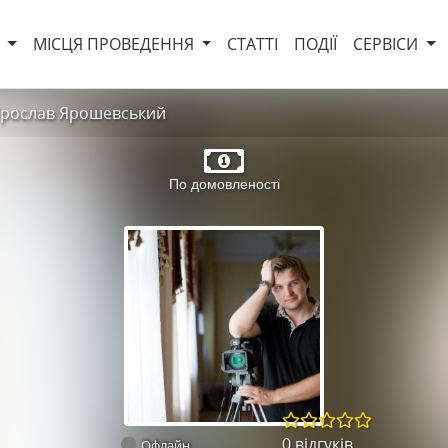
И
МІСЦЯ ПРОВЕДЕННЯ
СТАТТІ
ПОДІЇ
СЕРВІСИ
рослав Ярошевський
По домовленості
0 відгуків
Офлайн