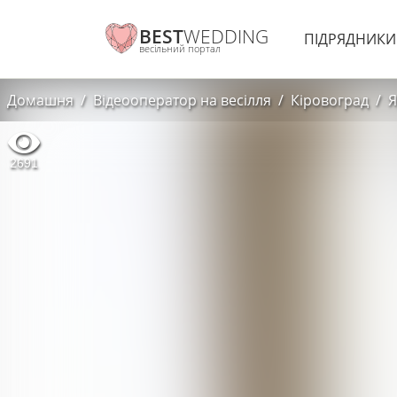
BEST
WEDDING
ПІДРЯДНИК
весільний портал
Домашня
Відеооператор на весілля
Кіровоград
Я
2691