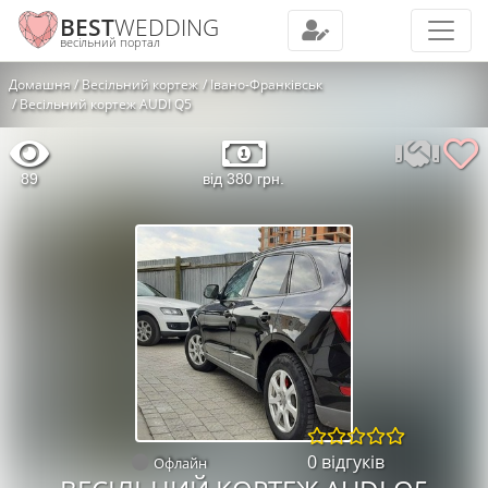
BEST
WEDDING
весільний портал
Домашня
Весільний кортеж
Івано-Франківськ
Весільний кортеж AUDI Q5
89
від 380 грн.
0 відгуків
Офлайн