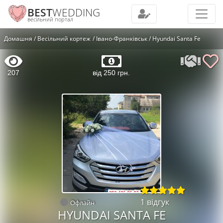
BEST
WEDDING
весільний портал
Домашня
Весільний кортеж
Івано-Франківськ
Hyundai Santa Fe
207
від 250 грн.
1 відгук
Офлайн
HYUNDAI SANTA FE