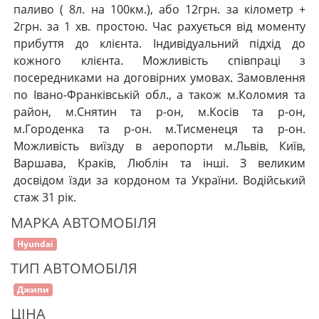
паливо ( 8л. на 100км.), або 12грн. за кілометр +
2грн. за 1 хв. простою. Час рахується від моменту
прибуття до клієнта. Індивідуальний підхід до
кожного клієнта. Можливість співпраці з
посередниками на договірних умовах. Замовлення
по Івано-Франківській обл., а також м.Коломия та
район, м.Снятин та р-он, м.Косів та р-он,
м.Городенка та р-он. м.Тисменеця та р-он.
Можливість виїзду в аеропорти м.Львів, Київ,
Варшава, Краків, Люблін та інші. З великим
досвідом їзди за кордоном та України. Водійський
стаж 31 рік.
МАРКА АВТОМОБІЛЯ
Hyundai
ТИП АВТОМОБІЛЯ
Джипи
ЦІНА