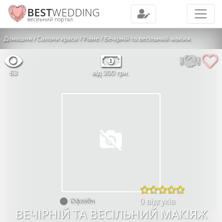
BEST
WEDDING
весільний портал
Домашня
Салони краси
Рівне
Вечірній та весільний макіяж
63
від 300 грн.
0 відгуків
Офлайн
ВЕЧІРНІЙ ТА ВЕСІЛЬНИЙ МАКІЯЖ