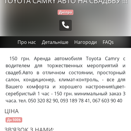
TOYOTA CAMRY АВТО НА СВАДЬБУ !!!
Дніпро
Про нас
Детальніше
Нагороди
FAQs
150 грн. Аренда автомобиля Toyota Camry с
водителем для торжественных мероприятий и
свадеб.Авто в отличном состоянии, просторный
салон, кондиционер, климат-контроль, - все для
Вашего комфорта и хорошего настроения!цвет-
серебристый 1 час - 150 грн. минимальный заказ 3
часа. тел. 050 320 82 90, 093 189 78 41, 067 603 90 40
ЦІНА
До 500$
ЗВ'ЯЗОК З НАМИ: