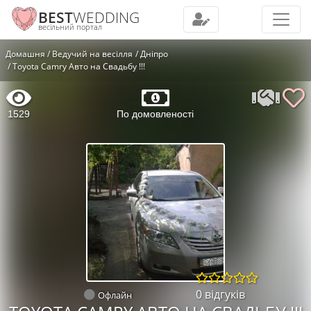
BEST
WEDDING
весільний портал
Домашня
Ведучий на весілля
Дніпро
Toyota Camry Авто на Свадьбу !!!
1529
По домовленості
0 відгуків
Офлайн