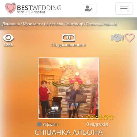
BEST
WEDDING
весільний портал
Домашня
Музиканти на весілля
Житомир
Співачка Альона
1265
По домовленості
0 відгуків
Офлайн
СПІВАЧКА АЛЬОНА