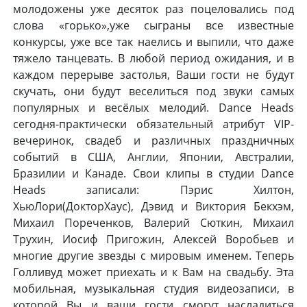
молодожены уже десяток раз поцеловались под
слова «горько»,уже сыграны все известные
конкурсы, уже все так наелись и выпили, что даже
тяжело танцевать. В любой период ожидания, и в
каждом перерыве застолья, Ваши гости не будут
скучать, они будут веселиться под звуки самых
популярных и весёлых мелодий. Dance Heads
сегодня-практически обязательный атрибут VIP-
вечеринок, свадеб и различных праздничных
событий в США, Англии, Японии, Австралии,
Бразилии и Канаде. Свои клипы в студии Dance
Heads записали: Пэрис Хилтон,
ХьюЛори(ДокторХаус), Дэвид и Виктория Бекхэм,
Михаил Пореченков, Валерий Сюткин, Михаил
Трухин, Иосиф Пригожин, Алексей Воробьев и
многие другие звезды с мировым именем. Теперь
Голливуд может приехать и к Вам на свадьбу. Эта
мобильная, музыкальная студия видеозаписи, в
которой Вы и ваши гости смогут насладиться