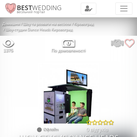
BEST
WEDDING
весільний портал
Домашня
Шоу та розваги на весілля
Кіровоград
Шоу-студия Dance Heads Кировоград
1375
По домовленості
0 відгуків
Офлайн