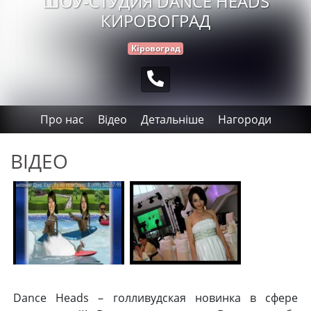
ШОУ-СТУДИЯ DANCE HEADS
КИРОВОГРАД
Кіровоград
Про нас
Відео
Детальніше
Нагороди
ВІДЕО
Dance Heads – голливудская новинка в сфере