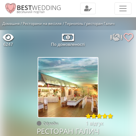
BEST
WEDDING
весільний портал
Домашня
Ресторани на весілля
Тернопіль
ресторан Галич
6247
По домовленості
1 відгук
Офлайн
РЕСТОРАН ГАЛИЧ