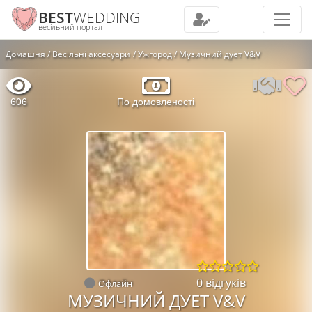
BEST
WEDDING
весільний портал
Домашня
Весільні аксесуари
Ужгород
Музичний дует V&V
606
По домовленості
0 відгуків
Офлайн
МУЗИЧНИЙ ДУЕТ V&V