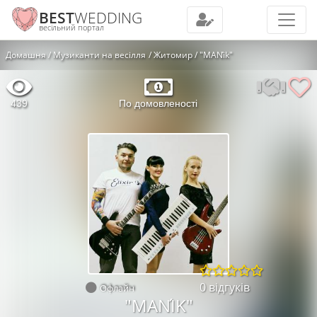
BEST
WEDDING
весільний портал
Домашня
Музиканти на весілля
Житомир
"MANі́k"
439
По домовленості
0 відгуків
Офлайн
"MANІ́K"