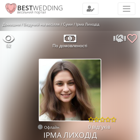
BEST
WEDDING
весільний портал
Домашня
Ведучий на весілля
Суми
Ірма Лиходід
52
По домовленості
0 відгуків
Офлайн
ІРМА ЛИХОДІД