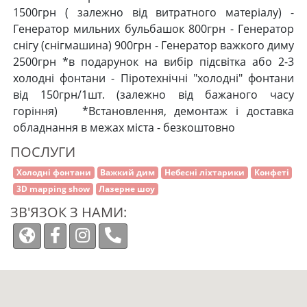
1500грн ( залежно від витратного матеріалу) -
Генератор мильних бульбашок 800грн - Генератор
снігу (снігмашина) 900грн - Генератор важкого диму
2500грн *в подарунок на вибір підсвітка або 2-3
холодні фонтани - Піротехнічні "холодні" фонтани
від 150грн/1шт. (залежно від бажаного часу
горіння) *Встановлення, демонтаж і доставка
обладнання в межах міста - безкоштовно
ПОСЛУГИ
Холодні фонтани
Важкий дим
Небесні ліхтарики
Конфеті
3D mapping show
Лазерне шоу
ЗВ'ЯЗОК З НАМИ: