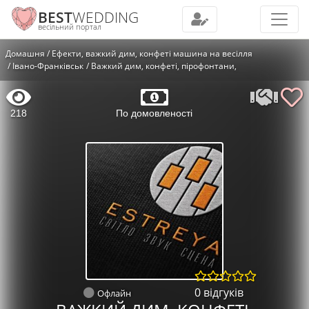
BEST
WEDDING
весільний портал
Домашня
Ефекти, важкий дим, конфеті машина на весілля
Івано-Франківськ
Важкий дим, конфеті, пірофонтани,
218
По домовленості
0 відгуків
Офлайн